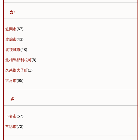
か
笠間市
(67)
鹿嶋市
(43)
北茨城市
(48)
北相馬郡利根町
(8)
久慈郡大子町
(1)
古河市
(65)
さ
下妻市
(57)
常総市
(72)