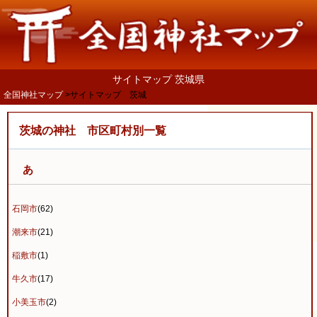
サイトマップ 茨城県
全国神社マップ
サイトマップ 茨城
茨城の神社 市区町村別一覧
あ
石岡市
(62)
潮来市
(21)
稲敷市
(1)
牛久市
(17)
小美玉市
(2)