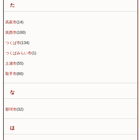
た
高萩市
(14)
筑西市
(100)
つくば市
(134)
つくばみらい市
(1)
土浦市
(55)
取手市
(60)
な
那珂市
(32)
は