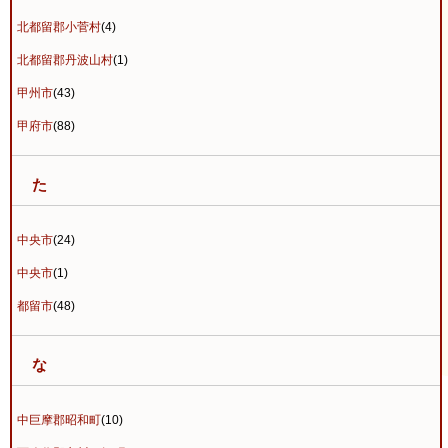
北都留郡小菅村
(4)
北都留郡丹波山村
(1)
甲州市
(43)
甲府市
(88)
た
中央市
(24)
中央市
(1)
都留市
(48)
な
中巨摩郡昭和町
(10)