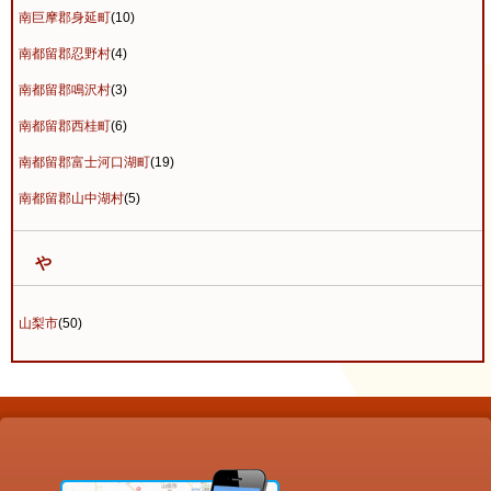
南巨摩郡身延町
(10)
南都留郡忍野村
(4)
南都留郡鳴沢村
(3)
南都留郡西桂町
(6)
南都留郡富士河口湖町
(19)
南都留郡山中湖村
(5)
や
山梨市
(50)