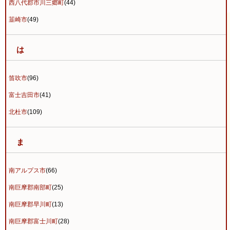
西八代郡市川三郷町
(44)
韮崎市
(49)
は
笛吹市
(96)
富士吉田市
(41)
北杜市
(109)
ま
南アルプス市
(66)
南巨摩郡南部町
(25)
南巨摩郡早川町
(13)
南巨摩郡富士川町
(28)