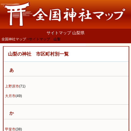
サイトマップ 山梨県
全国神社マップ
サイトマップ 山梨
山梨の神社 市区町村別一覧
あ
上野原市
(71)
大月市
(49)
か
甲斐市
(38)