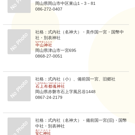
岡山県岡山市中区東山1－3－81
086-272-0407
社格：式内社（名神大）・美作国一宮・国幣中
社・別表神社
なかやまじんじゃ
中山神社
岡山県津山市一宮695
0868-27-0051
社格：式内社（小）、備前国一宮、旧郷社
いそのかみふつみたまじんじゃ
石上布都魂神社
岡山県赤磐市石上字風呂谷1448
0867-24-2179
社格：式内社（名神大）・備前国一宮(旧)・国幣
中社・別表神社
あにじんじゃ
安仁神社