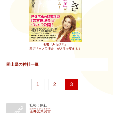
著書『みちびき』
秘術「吉方位埋金」が人生を変える！
岡山県の神社一覧
1
2
3
社格：県社
たまいぐうとうしょうぐう
玉井宮東照宮