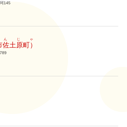
145
んじゃ
市佐土原町）
89