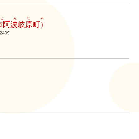
じんじゃ
市阿波岐原町）
409