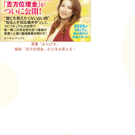
著書『みちびき』
秘術「吉方位埋金」が人生を変える！