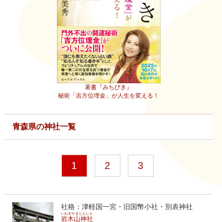
著書『みちびき』
秘術「吉方位埋金」が人生を変える！
青森県の神社一覧
1
2
3
社格：津軽国一宮・旧国幣小社・別表神社
いわきやまじんじゃ
岩木山神社