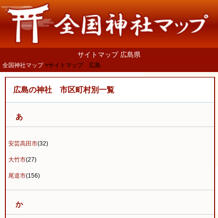
サイトマップ 広島県
全国神社マップ
サイトマップ 広島
広島の神社 市区町村別一覧
あ
安芸高田市
(32)
大竹市
(27)
尾道市
(156)
か