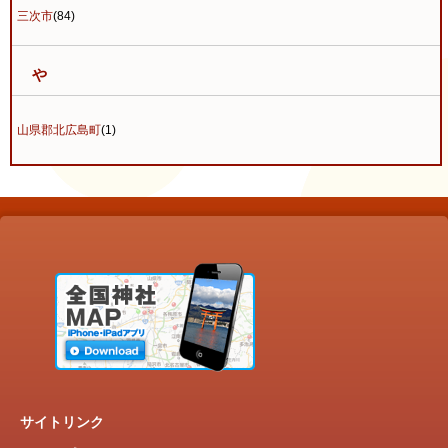
三次市
(84)
や
山県郡北広島町
(1)
サイトリンク