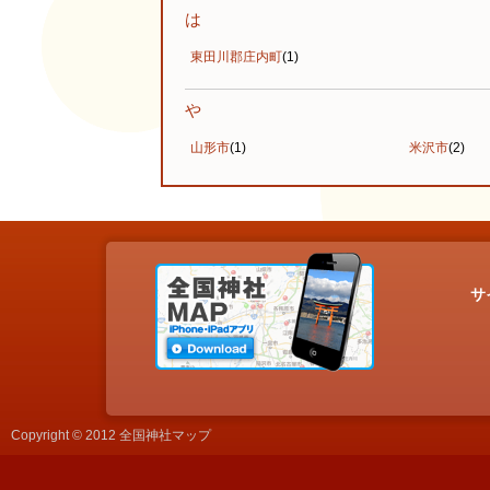
は
東田川郡庄内町
(1)
や
山形市
(1)
米沢市
(2)
サ
Copyright © 2012 全国神社マップ