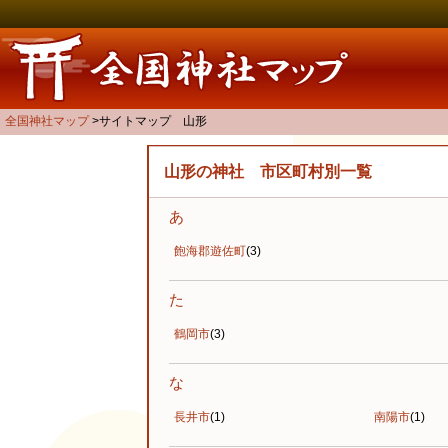
全国神社マップ
サイトマップ 山形
山形の神社 市区町村別一覧
あ
飽海郡遊佐町
(3)
た
鶴岡市
(3)
な
長井市
(1)
南陽市
(1)