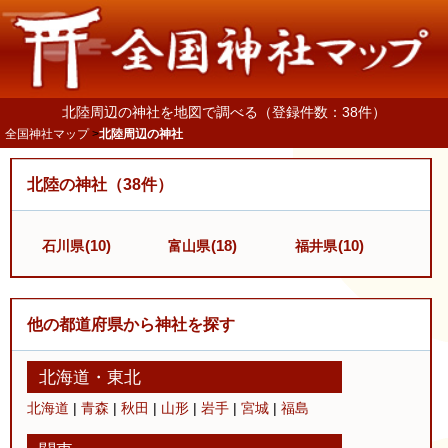
北陸周辺の神社を地図で調べる（登録件数：38件）
全国神社マップ
北陸周辺の神社
北陸の神社（38件）
(10)
(18)
(10)
石川県
富山県
福井県
他の都道府県から神社を探す
北海道
・
東北
北海道
|
青森
|
秋田
|
山形
|
岩手
|
宮城
|
福島