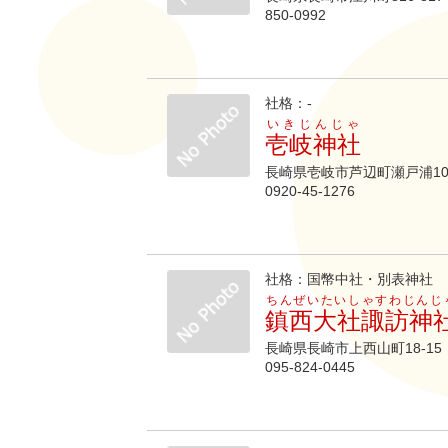
850-0992
社格：-
いきじんじゃ
壱岐神社
長崎県壱岐市芦辺町瀬戸浦10
0920-45-1276
社格：国幣中社・別表神社
ちんぜいたいしゃすわじんじ
鎮西大社諏訪神
長崎県長崎市上西山町18-15
095-824-0445