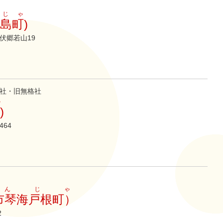
じゃ
島町)
伏郷若山19
社・旧無格社
ゃ
)
64
んじゃ
市琴海戸根町）
2