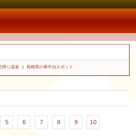
日帰り温泉
長崎県の車中泊スポット
5
6
7
8
9
10