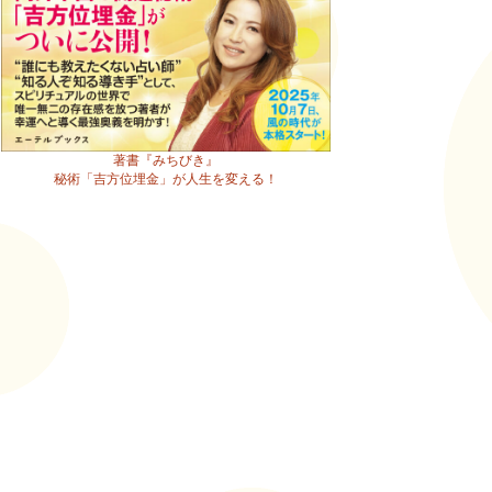
著書『みちびき』
秘術「吉方位埋金」が人生を変える！