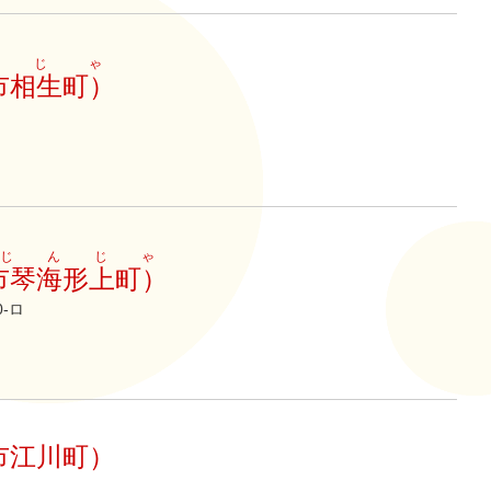
んじゃ
市相生町）
じんじゃ
市琴海形上町）
-ロ
市江川町）