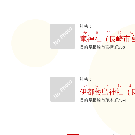
社格：-
かまどじ
竃神社（長崎市
長崎県長崎市宮摺町558
社格：-
いつくし
伊都藝島神社（
長崎県長崎市茂木町75-4