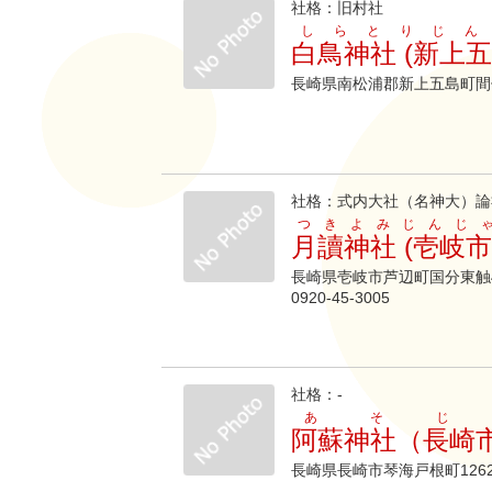
社格：旧村社
しらとりじん
白鳥神社 (新上五
長崎県南松浦郡新上五島町間
社格：式内大社（名神大）論
つきよみじんじ
月讀神社 (壱岐市
長崎県壱岐市芦辺町国分東触4
0920-45-3005
社格：-
あそじ
阿蘇神社（長崎
長崎県長崎市琴海戸根町126