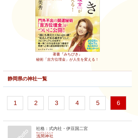
著書『みちびき』
秘術「吉方位埋金」が人生を変える！
静岡県の神社一覧
1
2
3
4
5
6
社格：式内社・伊豆国二宮
せんげんじんじゃ
浅間神社