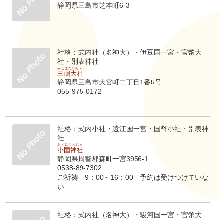
静岡県三島市芝本町6-3
社格：式内社（名神大）・伊豆国一宮・官幣大
社・別表神社
みしまたいしゃ
三嶋大社
静岡県三島市大宮町二丁目1番5号
055-975-0172
社格：式内小社・遠江国一宮・国幣小社・別表神
社
おぐにじんじゃ
小国神社
静岡県周智郡森町一宮3956-1
0538-89-7302
ご祈祷 9：00～16：00 予約は受けつけていな
い
社格：式内社（名神大）・駿河国一宮・官幣大