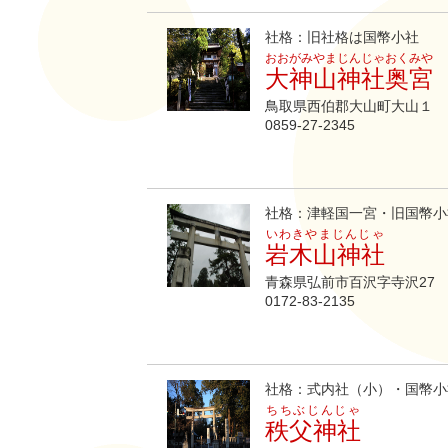
社格：旧社格は国幣小社
おおがみやまじんじゃおくみや
大神山神社奥宮
鳥取県西伯郡大山町大山１
0859-27-2345
社格：津軽国一宮・旧国幣小
いわきやまじんじゃ
岩木山神社
青森県弘前市百沢字寺沢27
0172-83-2135
社格：式内社（小）・国幣小
ちちぶじんじゃ
秩父神社