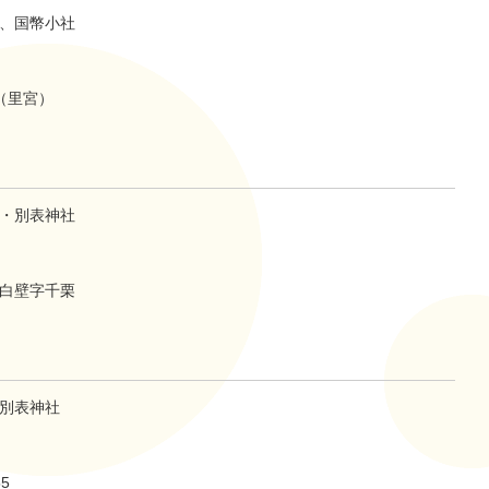
、国幣小社
（里宮）
・別表神社
白壁字千栗
別表神社
5