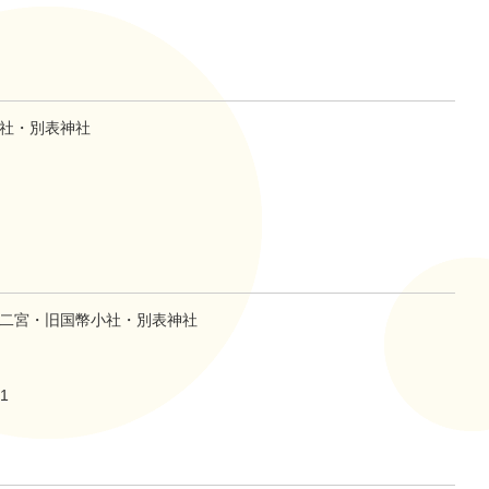
社・別表神社
二宮・旧国幣小社・別表神社
1