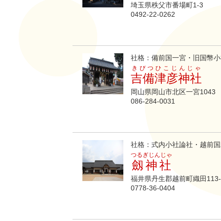
埼玉県秩父市番場町1-3
0492-22-0262
社格：備前国一宮・旧国幣小
きびつひこじんじゃ
吉備津彦神社
岡山県岡山市北区一宮1043
086-284-0031
社格：式内小社論社・越前国
つるぎじんじゃ
劔神社
福井県丹生郡越前町織田113-
0778-36-0404