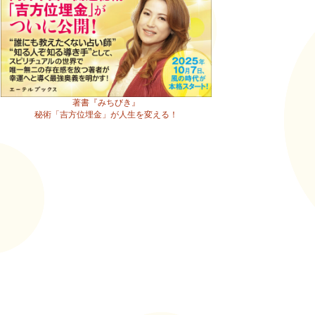
著書『みちびき』
秘術「吉方位埋金」が人生を変える！