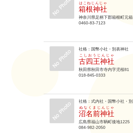
はこねじんじゃ
箱根神社
神奈川県足柄下郡箱根町元箱
0460-83-7123
社格：国幣小社・別表神社
こしおうじんじゃ
古四王神社
秋田県秋田市寺内字児桜81
018-845-0333
社格：式内社・国幣小社・別
ぬなくまじんじゃ
沼名前神社
広島県福山市鞆町後地1225
084-982-2050