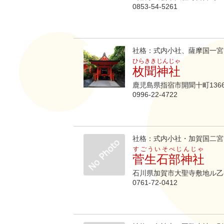
0853-54-5261
社格：式内小社、薩摩国一宮
ひらききじんじゃ
枚聞神社
鹿児島県指宿市開聞十町136
0996-22-4722
社格：式内小社・加賀国二宮
すごういそべじんじゃ
菅生石部神社
石川県加賀市大聖寺敷地ル乙
0761-72-0412