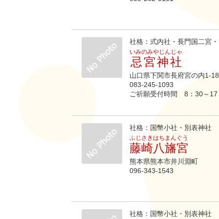
社格：式内社・長門国二宮・
いみのみやじんじゃ
忌宮神社
山口県下関市長府宮の内1-18
083-245-1093
ご祈願受付時間 8：30～1
社格：国幣小社・別表神社
ふじさきはちまんぐう
藤崎八旛宮
熊本県熊本市井川淵町
096-343-1543
社格：国幣小社・別表神社