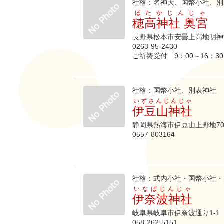
社格：名神大、国幣小社、別
ほたかじんじゃ
穂高神社 奥宮
長野県松本市安曇上高地明神
0263-95-2430
ご祈祷受付 9：00～16：30
社格：国幣小社、別表神社
いずさんじんじゃ
伊豆山神社
静岡県熱海市伊豆山上野地708
0557-803164
社格：式内小社・国幣小社・
いなばじんじゃ
伊奈波神社
岐阜県岐阜市伊奈波通り1-1
058-262‐5151