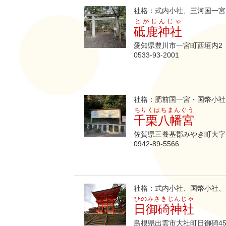
社格：式内小社、三河国一宮
とがじんじゃ
砥鹿神社
愛知県豊川市一宮町西垣内2
0533-93-2001
社格：肥前国一宮・国幣小社
ちりくはちまんぐう
千栗八幡宮
佐賀県三養基郡みやき町大字
0942-89-5566
社格：式内小社、国幣小社、
ひのみさきじんじゃ
日御碕神社
島根県出雲市大社町日御碕45