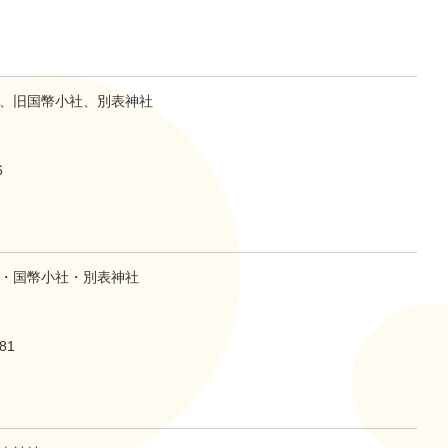
、旧国幣小社、別表神社
6
・国幣小社・別表神社
81